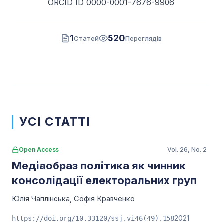
ORCID ID 0000-0001-7676-9906
1
520
Статей
Переглядів
УСІ СТАТТІ
Open Access
Vol. 26, No. 2
Медіаобраз політика як чинник
консолідації електоральних груп
Юлія Чаплінська
,
Софія Кравченко
2021
https://doi.org/10.33120/ssj.vi46(49).158